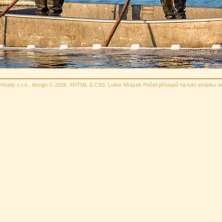
Hrady s.r.o., design © 2026,
XHTML
&
CSS
: Lubor Mrázek Počet přístupů na tuto stránku o