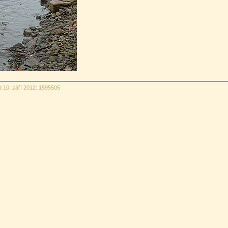
d 10. září 2012: 1595505